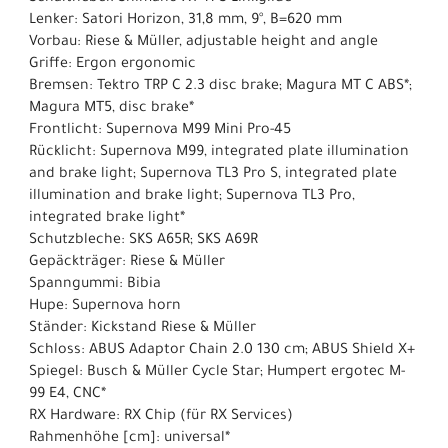
Lenker: Satori Horizon, 31,8 mm, 9°, B=620 mm
Vorbau: Riese & Müller, adjustable height and angle
Griffe: Ergon ergonomic
Bremsen: Tektro TRP C 2.3 disc brake; Magura MT C ABS*;
Magura MT5, disc brake*
Frontlicht: Supernova M99 Mini Pro-45
Rücklicht: Supernova M99, integrated plate illumination
and brake light; Supernova TL3 Pro S, integrated plate
illumination and brake light; Supernova TL3 Pro,
integrated brake light*
Schutzbleche: SKS A65R; SKS A69R
Gepäckträger: Riese & Müller
Spanngummi: Bibia
Hupe: Supernova horn
Ständer: Kickstand Riese & Müller
Schloss: ABUS Adaptor Chain 2.0 130 cm; ABUS Shield X+
Spiegel: Busch & Müller Cycle Star; Humpert ergotec M-
99 E4, CNC*
RX Hardware: RX Chip (für RX Services)
Rahmenhöhe [cm]: universal*