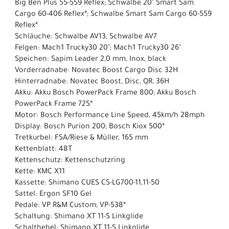
Big Ben Plus 55-559 Reflex; Schwalbe 20" Smart Sam
Cargo 60-406 Reflex*; Schwalbe Smart Sam Cargo 60-559
Reflex*
Schläuche: Schwalbe AV13; Schwalbe AV7
Felgen: Mach1 Trucky30 20"; Mach1 Trucky30 26"
Speichen: Sapim Leader 2,0 mm, Inox, black
Vorderradnabe: Novatec Boost Cargo Disc 32H
Hinterradnabe: Novatec Boost, Disc, QR, 36H
Akku: Akku Bosch PowerPack Frame 800; Akku Bosch
PowerPack Frame 725*
Motor: Bosch Performance Line Speed, 45km/h 28mph
Display: Bosch Purion 200; Bosch Kiox 500*
Tretkurbel: FSA/Riese & Müller, 165 mm
Kettenblatt: 48T
Kettenschutz: Kettenschutzring
Kette: KMC X11
Kassette: Shimano CUES CS-LG700-11,11-50
Sattel: Ergon SF10 Gel
Pedale: VP R&M Custom; VP-538*
Schaltung: Shimano XT 11-S Linkglide
Schalthebel: Shimano XT 11-S Linkglide