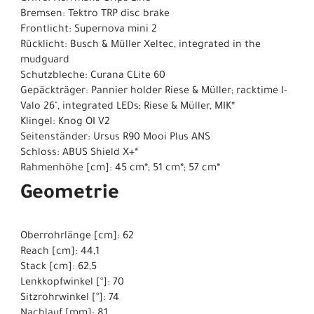
Bremsen: Tektro TRP disc brake
Frontlicht: Supernova mini 2
Rücklicht: Busch & Müller Xeltec, integrated in the
mudguard
Schutzbleche: Curana CLite 60
Gepäckträger: Pannier holder Riese & Müller; racktime I-
Valo 26", integrated LEDs; Riese & Müller, MIK*
Klingel: Knog OI V2
Seitenständer: Ursus R90 Mooi Plus ANS
Schloss: ABUS Shield X+*
Rahmenhöhe [cm]: 45 cm*; 51 cm*; 57 cm*
Geometrie
Oberrohrlänge [cm]: 62
Reach [cm]: 44,1
Stack [cm]: 62,5
Lenkkopfwinkel [°]: 70
Sitzrohrwinkel [°]: 74
Nachlauf [mm]: 81