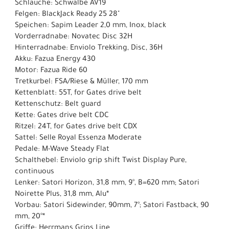
Schläuche: Schwalbe AV19
Felgen: BlackJack Ready 25 28"
Speichen: Sapim Leader 2,0 mm, Inox, black
Vorderradnabe: Novatec Disc 32H
Hinterradnabe: Enviolo Trekking, Disc, 36H
Akku: Fazua Energy 430
Motor: Fazua Ride 60
Tretkurbel: FSA/Riese & Müller, 170 mm
Kettenblatt: 55T, for Gates drive belt
Kettenschutz: Belt guard
Kette: Gates drive belt CDC
Ritzel: 24T, for Gates drive belt CDX
Sattel: Selle Royal Essenza Moderate
Pedale: M-Wave Steady Flat
Schalthebel: Enviolo grip shift Twist Display Pure,
continuous
Lenker: Satori Horizon, 31,8 mm, 9°, B=620 mm; Satori
Noirette Plus, 31,8 mm, Alu*
Vorbau: Satori Sidewinder, 90mm, 7°; Satori Fastback, 90
mm, 20°*
Griffe: Herrmans Grips Line