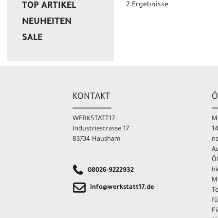
TOP ARTIKEL
2 Ergebnisse
NEUHEITEN
SALE
KONTAKT
Ö
WERKSTATT17
M
Industriestrasse 17
14
83734 Hausham
na
A
Ö
bi
08026-9222932
Mö
info@werkstatt17.de
T
fü
Fi