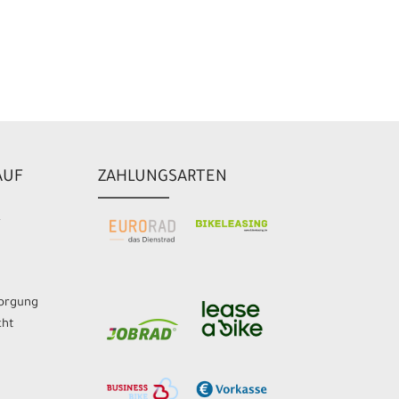
AUF
ZAHLUNGSARTEN
L
sorgung
cht