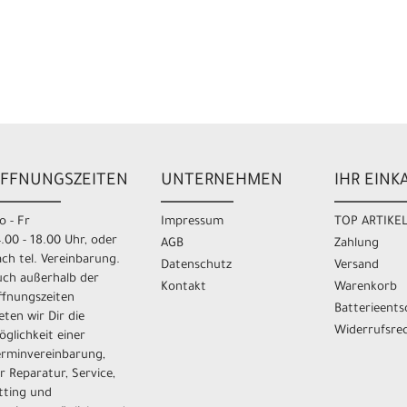
FFNUNGSZEITEN
UNTERNEHMEN
IHR EINK
o - Fr
Impressum
TOP ARTIKE
.00 - 18.00 Uhr, oder
AGB
Zahlung
ch tel. Vereinbarung.
Datenschutz
Versand
uch außerhalb der
Kontakt
Warenkorb
ffnungszeiten
Batterieent
eten wir Dir die
Widerrufsre
glichkeit einer
erminvereinbarung,
r Reparatur, Service,
tting und