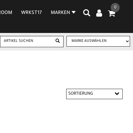
0
ROOM
WRKST17
MARKEN
SORTIERUNG