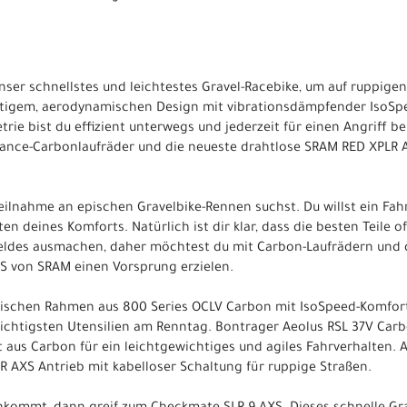
nser schnellstes und leichtestes Gravel-Racebike, um auf ruppigen
tigem, aerodynamischen Design mit vibrationsdämpfender IsoSp
rie bist du effizient unterwegs und jederzeit für einen Angriff ber
nce-Carbonlaufräder und die neueste drahtlose SRAM RED XPLR AX
Teilnahme an epischen Gravelbike-Rennen suchst. Du willst ein Fa
sten deines Komforts. Natürlich ist dir klar, dass die besten Teile
Feldes ausmachen, daher möchtest du mit Carbon-Laufrädern und
S von SRAM einen Vorsprung erzielen.
ischen Rahmen aus 800 Series OCLV Carbon mit IsoSpeed-Komfort
ichtigsten Utensilien am Renntag. Bontrager Aeolus RSL 37V Carb
t aus Carbon für ein leichtgewichtiges und agiles Fahrverhalten.
AXS Antrieb mit kabelloser Schaltung für ruppige Straßen.