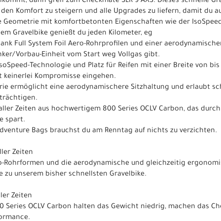
kommt, dann greif zum Checkmate SLR 9 AXS. Dieses schnelle Gra
, den Komfort zu steigern und alle Upgrades zu liefern, damit du 
ce Geometrie mit komfortbetonten Eigenschaften wie der IsoSpee
em Gravelbike genießt du jeden Kilometer, eg
s dank Full System Foil Aero-Rohrprofilen und einer aerodynamisch
ker/Vorbau-Einheit vom Start weg Vollgas gibt.
soSpeed-Technologie und Platz für Reifen mit einer Breite von b
t keinerlei Kompromisse eingehen.
rie ermöglicht eine aerodynamischere Sitzhaltung und erlaubt sc
trächtigen.
e aller Zeiten aus hochwertigem 800 Series OCLV Carbon, das durc
 spart.
dventure Bags brauchst du am Renntag auf nichts zu verzichten.
ler Zeiten
ro-Rohrformen und die aerodynamische und gleichzeitig ergonomis
 zu unserem bisher schnellsten Gravelbike.
ler Zeiten
Series OCLV Carbon halten das Gewicht niedrig, machen das Ch
formance.