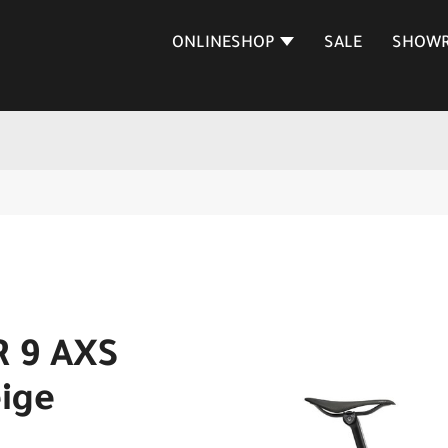
ONLINESHOP
SALE
SHOW
R 9 AXS
eige