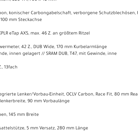
rbon, konischer Carbongabelschaft, verborgene Schutzblechösen, 
 100 mm Steckachse
PLR eTap AXS, max. 46 Z. an größtem Ritzel
owermeter, 42 Z., DUB Wide, 170 mm Kurbelarmlänge
de, innen gelagert // SRAM DUB, T47, mit Gewinde, inne
., 13fach
tegrierte Lenker/Vorbau-Einheit, OCLV Carbon, Race Fit, 80 mm Re
rlenkerbreite, 90 mm Vorbaulänge
eben, 145 mm Breite
sattelstütze, 5 mm Versatz, 280 mm Länge