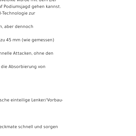
velbike wurde mit dem Ziel
auf Podiumsjagd gehen kannst.
d-Technologie zur
en, aber dennoch
is zu 45 mm (wie gemessen)
hnelle Attacken, ohne den
h die Absorbierung von
che einteilige Lenker/Vorbau-
eckmate schnell und sorgen