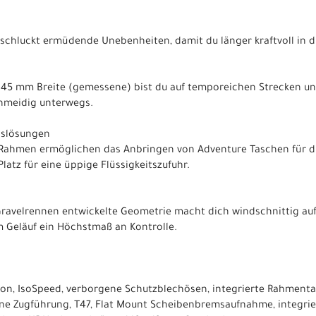
chluckt ermüdende Unebenheiten, damit du länger kraftvoll in di
is 45 mm Breite (gemessene) bist du auf temporeichen Strecken 
chmeidig unterwegs.
gslösungen
ahmen ermöglichen das Anbringen von Adventure Taschen für di
latz für eine üppige Flüssigkeitszufuhr.
 Gravelrennen entwickelte Geometrie macht dich windschnittig au
m Geläuf ein Höchstmaß an Kontrolle.
on, IsoSpeed, verborgene Schutzblechösen, integrierte Rahmen
ne Zugführung, T47, Flat Mount Scheibenbremsaufnahme, integrie