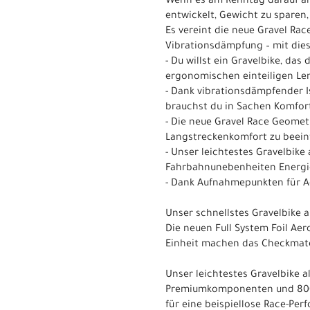
Wenn es am Renntag darauf an
entwickelt, Gewicht zu sparen
Es vereint die neue Gravel Ra
Vibrationsdämpfung – mit dies
- Du willst ein Gravelbike, da
ergonomischen einteiligen Len
- Dank vibrationsdämpfender I
brauchst du in Sachen Komfor
- Die neue Gravel Race Geomet
Langstreckenkomfort zu beein
- Unser leichtestes Gravelbik
Fahrbahnunebenheiten Energie
- Dank Aufnahmepunkten für A
Unser schnellstes Gravelbike al
Die neuen Full System Foil Ae
Einheit machen das Checkmate
Unser leichtestes Gravelbike al
Premiumkomponenten und 800 
für eine beispiellose Race-Per