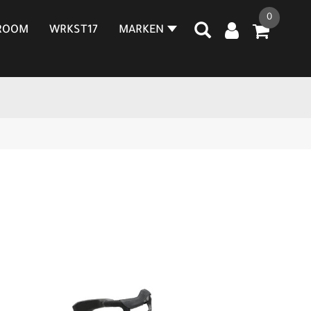
0
ROOM
WRKST17
MARKEN