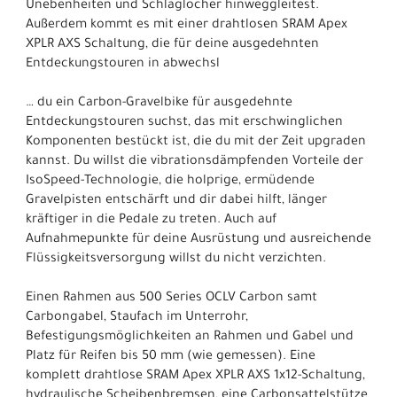
Unebenheiten und Schlaglöcher hinweggleitest.
Außerdem kommt es mit einer drahtlosen SRAM Apex
XPLR AXS Schaltung, die für deine ausgedehnten
Entdeckungstouren in abwechsl
… du ein Carbon-Gravelbike für ausgedehnte
Entdeckungstouren suchst, das mit erschwinglichen
Komponenten bestückt ist, die du mit der Zeit upgraden
kannst. Du willst die vibrationsdämpfenden Vorteile der
IsoSpeed-Technologie, die holprige, ermüdende
Gravelpisten entschärft und dir dabei hilft, länger
kräftiger in die Pedale zu treten. Auch auf
Aufnahmepunkte für deine Ausrüstung und ausreichende
Flüssigkeitsversorgung willst du nicht verzichten.
Einen Rahmen aus 500 Series OCLV Carbon samt
Carbongabel, Staufach im Unterrohr,
Befestigungsmöglichkeiten an Rahmen und Gabel und
Platz für Reifen bis 50 mm (wie gemessen). Eine
komplett drahtlose SRAM Apex XPLR AXS 1x12-Schaltung,
hydraulische Scheibenbremsen, eine Carbonsattelstütze