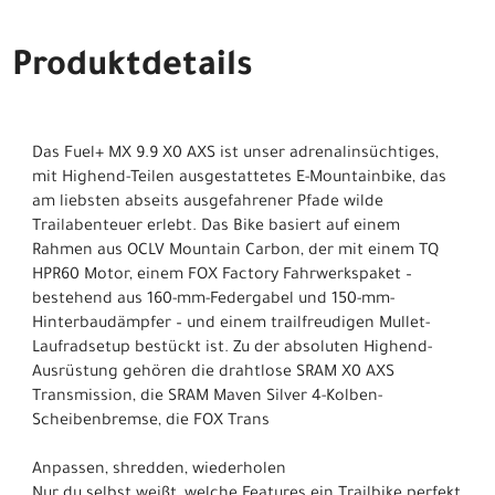
Produktdetails
Das Fuel+ MX 9.9 X0 AXS ist unser adrenalinsüchtiges,
mit Highend-Teilen ausgestattetes E-Mountainbike, das
am liebsten abseits ausgefahrener Pfade wilde
Trailabenteuer erlebt. Das Bike basiert auf einem
Rahmen aus OCLV Mountain Carbon, der mit einem TQ
HPR60 Motor, einem FOX Factory Fahrwerkspaket –
bestehend aus 160-mm-Federgabel und 150-mm-
Hinterbaudämpfer – und einem trailfreudigen Mullet-
Laufradsetup bestückt ist. Zu der absoluten Highend-
Ausrüstung gehören die drahtlose SRAM X0 AXS
Transmission, die SRAM Maven Silver 4-Kolben-
Scheibenbremse, die FOX Trans
Anpassen, shredden, wiederholen
Nur du selbst weißt, welche Features ein Trailbike perfekt