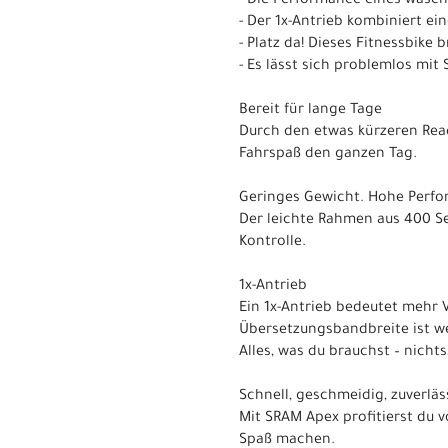
- Die Performance eines wasch
- Der 1x-Antrieb kombiniert e
- Platz da! Dieses Fitnessbik
- Es lässt sich problemlos mi
Bereit für lange Tage
Durch den etwas kürzeren Rea
Fahrspaß den ganzen Tag.
Geringes Gewicht. Hohe Perfo
Der leichte Rahmen aus 400 Se
Kontrolle.
1x-Antrieb
Ein 1x-Antrieb bedeutet mehr 
Übersetzungsbandbreite ist wei
Alles, was du brauchst – nichts
Schnell, geschmeidig, zuverläs
Mit SRAM Apex profitierst du v
Spaß machen.