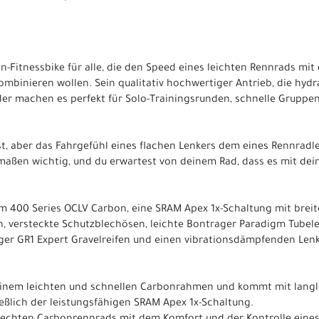
on-Fitnessbike für alle, die den Speed eines leichten Rennrads mi
 kombinieren wollen. Sein qualitativ hochwertiger Antrieb, die h
der machen es perfekt für Solo-Trainingsrunden, schnelle Gruppen
st, aber das Fahrgefühl eines flachen Lenkers dem eines Rennradl
maßen wichtig, und du erwartest von deinem Rad, dass es mit dei
m 400 Series OCLV Carbon, eine SRAM Apex 1x-Schaltung mit brei
 versteckte Schutzblechösen, leichte Bontrager Paradigm Tubele
rager GR1 Expert Gravelreifen und einen vibrationsdämpfenden Le
 einem leichten und schnellen Carbonrahmen und kommt mit langl
ießlich der leistungsfähigen SRAM Apex 1x-Schaltung.