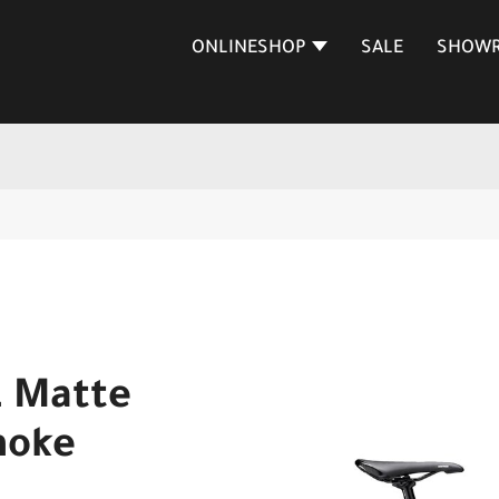
ONLINESHOP
SALE
SHOW
L Matte
moke