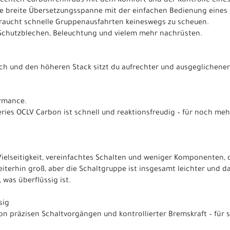
echten Carbonrennrads mit dem Komfort und der Kontrolle eines 
ine breite Übersetzungsspanne mit der einfachen Bedienung eines 
e braucht schnelle Gruppenausfahrten keineswegs zu scheuen.
t Schutzblechen, Beleuchtung und vielem mehr nachrüsten.
ch und den höheren Stack sitzt du aufrechter und ausgeglichene
rmance.
ries OCLV Carbon ist schnell und reaktionsfreudig – für noch me
Vielseitigkeit, vereinfachtes Schalten und weniger Komponenten, 
terhin groß, aber die Schaltgruppe ist insgesamt leichter und das
, was überflüssig ist.
sig
on präzisen Schaltvorgängen und kontrollierter Bremskraft – für s