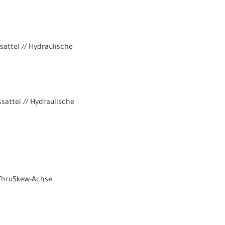
ttel // Hydraulische
attel // Hydraulische
ThruSkew-Achse