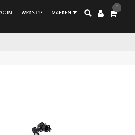
0
ROOM
WRKST17
MARKEN