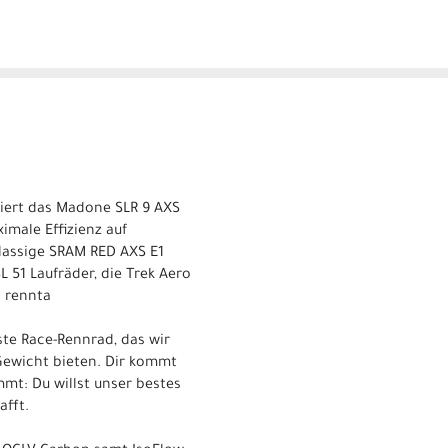
iert das Madone SLR 9 AXS
imale Effizienz auf
lassige SRAM RED AXS E1
 51 Laufräder, die Trek Aero
s rennta
ste Race-Rennrad, das wir
Gewicht bieten. Dir kommt
mmt: Du willst unser bestes
afft.