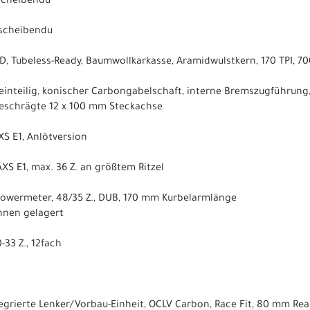
scheibendu
scheibendu
RD, Tubeless-Ready, Baumwollkarkasse, Aramidwulstkern, 170 TPI, 7
inteilig, konischer Carbongabelschaft, interne Bremszugführung
schrägte 12 x 100 mm Steckachse
S E1, Anlötversion
XS E1, max. 36 Z. an größtem Ritzel
Powermeter, 48/35 Z., DUB, 170 mm Kurbelarmlänge
nnen gelagert
-33 Z., 12fach
tegrierte Lenker/Vorbau-Einheit, OCLV Carbon, Race Fit, 80 mm Re