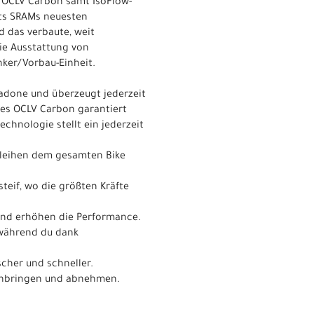
 OCLV Carbon samt IsoFlow-
bts SRAMs neuesten
 das verbaute, weit
die Ausstattung von
nker/Vorbau-Einheit.
Madone und überzeugt jederzeit
ies OCLV Carbon garantiert
chnologie stellt ein jederzeit
erleihen dem gesamten Bike
teif, wo die größten Kräfte
 und erhöhen die Performance.
 während du dank
cher und schneller.
h anbringen und abnehmen.