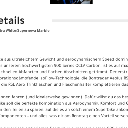
tails
Era White/Supernova Marble
ance aus ultraleichtem Gewicht und aerodynamischem Speed domin
us unserem hochwertigsten 900 Series OCLV Carbon, ist es auf max
chnellen Abfahrten und flachen Abschnitten getrimmt. Der erstk
ibrationsdämpfende IsoFlow-Technologie, die Bontrager Aeolus RSL
 die RSL Aero Trinkflaschen und Flaschenhalter komplettieren da
ennen fahren (und idealerweise gewinnen). Dafür willst du das be
ike soll die perfekte Kombination aus Aerodynamik, Komfort und 
n den Teilen zu sparen, auf die es an solch einem Superbike anko
omponenten – und alles, was dir am Renntag einen Vorteil versch