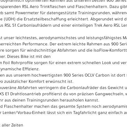
aerodynamisch optimierten Rahmen aus unserem besten 900 Series
sparenden RSL Aero Trinkflaschen und Flaschenhaltern. Dazu gi
ieb samt Powermeter für datengestützte Trainingsrunden, während
ge (UDH) die Ersatzteilbeschaffung erleichtert. Abgerundet wird 
s RSL 51 Carbonlaufrädern und einer einteiligen Trek Aero RSL Le
t unser leichtestes, aerodynamischstes und leistungsfähigstes 
unerreichten Performance. Der extrem leichte Rahmen aus 900 Ser
re sorgen für windschnittige Abfahrten und die IsoFlow-Komfortte
r. Dieses Bike ist mit den
em Foil Rohrprofile sorgen für einen extrem schnellen Look und v
dynamische Effizienz.
men aus unserem hochwertigsten 900 Series OCLV Carbon ist dort s
wo zusätzlicher Komfort erwünscht ist.
 souveräne Abfahrten verringern die Carbonlaufräder das Gewicht
XS E1 Drahtlosantrieb profitierst du von präzisen Gangwechseln,
r aus deinen Trainingsrunden herausholen kannst.
 und Flaschenhalter machen das gesamte System noch aerodynamis
r Lenker/Vorbau-Einheit lässt sich ein Tagfahrlicht ganz einfac
aller Zeiten