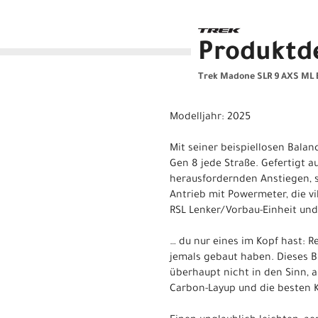
Produktde
Trek Madone SLR 9 AXS ML 
Modelljahr: 2025
Mit seiner beispiellosen Bal
Gen 8 jede Straße. Gefertigt a
herausfordernden Anstiegen, s
Antrieb mit Powermeter, die v
RSL Lenker/Vorbau-Einheit und
… du nur eines im Kopf hast: R
jemals gebaut haben. Dieses B
überhaupt nicht in den Sinn, a
Carbon-Layup und die besten K