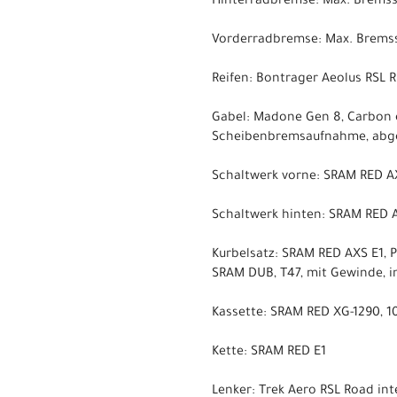
Hinterradbremse: Max. Brems
Vorderradbremse: Max. Brems
Reifen: Bontrager Aeolus RSL 
Gabel: Madone Gen 8, Carbon e
Scheibenbremsaufnahme, abge
Schaltwerk vorne: SRAM RED AX
Schaltwerk hinten: SRAM RED A
Kurbelsatz: SRAM RED AXS E1, 
SRAM DUB, T47, mit Gewinde, i
Kassette: SRAM RED XG-1290, 10
Kette: SRAM RED E1
Lenker: Trek Aero RSL Road in