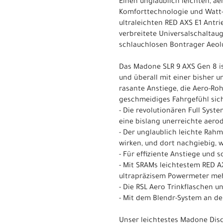
Einen unglaublich leichten, 
Komforttechnologie und Watt-
ultraleichten RED AXS E1 Antr
verbreitete Universalschaltau
schlauchlosen Bontrager Aeolu
Das Madone SLR 9 AXS Gen 8 is
und überall mit einer bisher 
rasante Anstiege, die Aero-Roh
geschmeidiges Fahrgefühl siche
- Die revolutionären Full Syst
eine bislang unerreichte aero
- Der unglaublich leichte Rah
wirken, und dort nachgiebig, 
- Für effiziente Anstiege und
- Mit SRAMs leichtestem RED A
ultrapräzisem Powermeter meh
- Die RSL Aero Trinkflaschen
- Mit dem Blendr-System an de
Unser leichtestes Madone Disc 