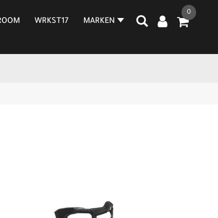
0
ROOM
WRKST17
MARKEN