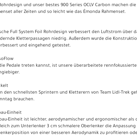
-Rohrdesign und unser bestes 900 Series OCLV Carbon machen die
enset aller Zeiten und so leicht wie das Émonda Rahmenset.
che Full System Foil Rohrdesign verbessert den Luftstrom über 
rdernde Kletterpassagen niedrig. Außerdem wurde die Konstrukti
verbessert und eingehend getestet.
IsoFlow
 die Pedale treten kannst, ist unsere überarbeitete rennfokussiert
hgiebiger.
kelt
 den schnellsten Sprintern und Kletterern von Team Lidl-Trek gef
Renntag brauchen.
bau-Einheit
rbau-Einheit ist leichter, aerodynamischer und ergonomischer als
leich zum Unterlenker 3 cm schmalere Oberlenker die Anpassung 
lenkerposition von einer besseren Aerodynamik zu profitieren od