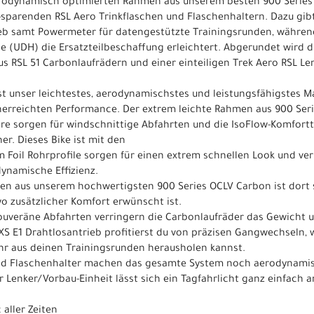
aerodynamisch optimierten Rahmen aus unserem besten 900 Series
sparenden RSL Aero Trinkflaschen und Flaschenhaltern. Dazu gi
ieb samt Powermeter für datengestützte Trainingsrunden, während
ge (UDH) die Ersatzteilbeschaffung erleichtert. Abgerundet wird 
s RSL 51 Carbonlaufrädern und einer einteiligen Trek Aero RSL Le
t unser leichtestes, aerodynamischstes und leistungsfähigstes 
unerreichten Performance. Der extrem leichte Rahmen aus 900 Ser
re sorgen für windschnittige Abfahrten und die IsoFlow-Komfortte
r. Dieses Bike ist mit den
em Foil Rohrprofile sorgen für einen extrem schnellen Look und v
dynamische Effizienz.
men aus unserem hochwertigsten 900 Series OCLV Carbon ist dort s
wo zusätzlicher Komfort erwünscht ist.
 souveräne Abfahrten verringern die Carbonlaufräder das Gewicht
XS E1 Drahtlosantrieb profitierst du von präzisen Gangwechseln,
r aus deinen Trainingsrunden herausholen kannst.
 und Flaschenhalter machen das gesamte System noch aerodynamis
r Lenker/Vorbau-Einheit lässt sich ein Tagfahrlicht ganz einfac
aller Zeiten