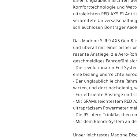
Einen unglaublich leichten, 
Komforttechnologie und Watt-
ultraleichten RED AXS E1 Antr
verbreitete Universalschaltau
schlauchlosen Bontrager Aeolu
Das Madone SLR 9 AXS Gen 8 is
und überall mit einer bisher 
rasante Anstiege, die Aero-Roh
geschmeidiges Fahrgefühl siche
- Die revolutionären Full Syst
eine bislang unerreichte aero
- Der unglaublich leichte Rah
wirken, und dort nachgiebig, 
- Für effiziente Anstiege und
- Mit SRAMs leichtestem RED A
ultrapräzisem Powermeter meh
- Die RSL Aero Trinkflaschen
- Mit dem Blendr-System an de
Unser leichtestes Madone Disc 