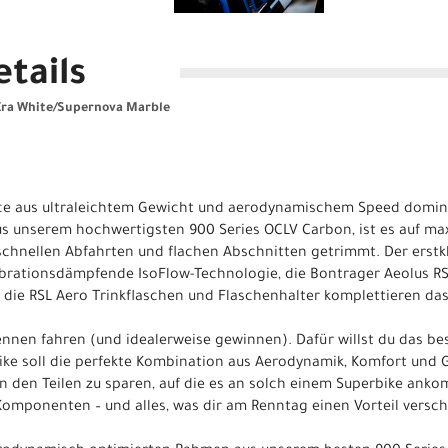
tails
Era White/Supernova Marble
ance aus ultraleichtem Gewicht und aerodynamischem Speed domin
us unserem hochwertigsten 900 Series OCLV Carbon, ist es auf max
chnellen Abfahrten und flachen Abschnitten getrimmt. Der erstk
ibrationsdämpfende IsoFlow-Technologie, die Bontrager Aeolus RSL
 die RSL Aero Trinkflaschen und Flaschenhalter komplettieren da
ennen fahren (und idealerweise gewinnen). Dafür willst du das be
ike soll die perfekte Kombination aus Aerodynamik, Komfort und 
n den Teilen zu sparen, auf die es an solch einem Superbike anko
omponenten – und alles, was dir am Renntag einen Vorteil versch