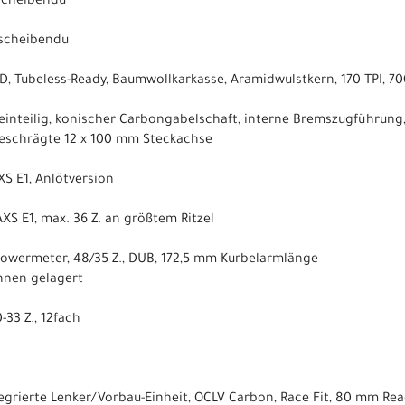
scheibendu
scheibendu
RD, Tubeless-Ready, Baumwollkarkasse, Aramidwulstkern, 170 TPI, 7
inteilig, konischer Carbongabelschaft, interne Bremszugführung
schrägte 12 x 100 mm Steckachse
S E1, Anlötversion
XS E1, max. 36 Z. an größtem Ritzel
Powermeter, 48/35 Z., DUB, 172,5 mm Kurbelarmlänge
nnen gelagert
-33 Z., 12fach
tegrierte Lenker/Vorbau-Einheit, OCLV Carbon, Race Fit, 80 mm Re