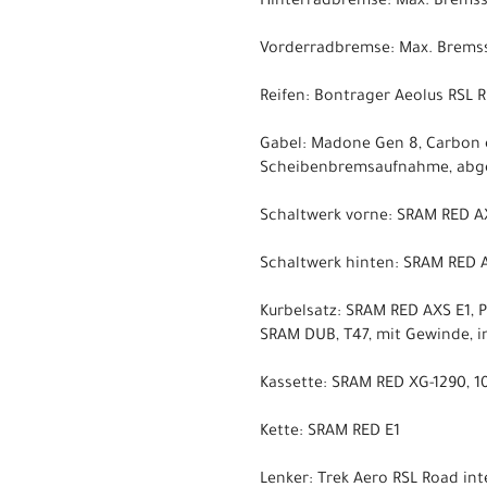
Hinterradbremse: Max. Brems
Vorderradbremse: Max. Brems
Reifen: Bontrager Aeolus RSL 
Gabel: Madone Gen 8, Carbon e
Scheibenbremsaufnahme, abge
Schaltwerk vorne: SRAM RED AX
Schaltwerk hinten: SRAM RED A
Kurbelsatz: SRAM RED AXS E1, 
SRAM DUB, T47, mit Gewinde, i
Kassette: SRAM RED XG-1290, 10
Kette: SRAM RED E1
Lenker: Trek Aero RSL Road in