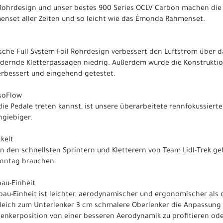
-Rohrdesign und unser bestes 900 Series OCLV Carbon machen die
enset aller Zeiten und so leicht wie das Émonda Rahmenset.
che Full System Foil Rohrdesign verbessert den Luftstrom über 
rdernde Kletterpassagen niedrig. Außerdem wurde die Konstrukti
verbessert und eingehend getestet.
IsoFlow
 die Pedale treten kannst, ist unsere überarbeitete rennfokussiert
hgiebiger.
kelt
 den schnellsten Sprintern und Kletterern von Team Lidl-Trek gef
Renntag brauchen.
bau-Einheit
rbau-Einheit ist leichter, aerodynamischer und ergonomischer als
leich zum Unterlenker 3 cm schmalere Oberlenker die Anpassung 
lenkerposition von einer besseren Aerodynamik zu profitieren od