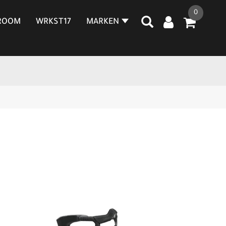
0
ROOM
WRKST17
MARKEN