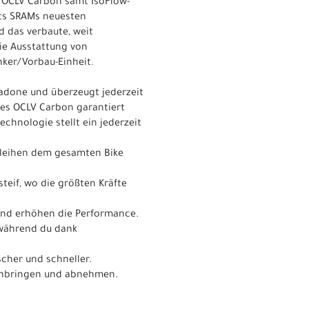
 OCLV Carbon samt IsoFlow-
bts SRAMs neuesten
 das verbaute, weit
die Ausstattung von
nker/Vorbau-Einheit.
Madone und überzeugt jederzeit
ies OCLV Carbon garantiert
chnologie stellt ein jederzeit
erleihen dem gesamten Bike
teif, wo die größten Kräfte
 und erhöhen die Performance.
 während du dank
cher und schneller.
h anbringen und abnehmen.