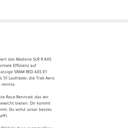
iert das Madone SLR 9 AXS
imale Effizienz auf
lassige SRAM RED AXS E1
 51 Laufräder, die Trek Aero
s rennta
ste Race-Rennrad, das wir
Gewicht bieten. Dir kommt
mmt: Du willst unser bestes
afft.