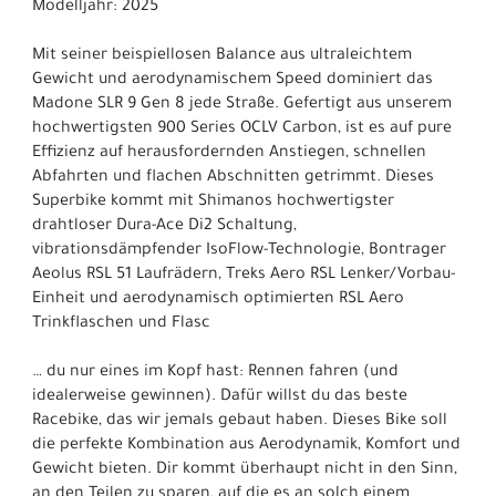
Modelljahr: 2025
Mit seiner beispiellosen Balance aus ultraleichtem
Gewicht und aerodynamischem Speed dominiert das
Madone SLR 9 Gen 8 jede Straße. Gefertigt aus unserem
hochwertigsten 900 Series OCLV Carbon, ist es auf pure
Effizienz auf herausfordernden Anstiegen, schnellen
Abfahrten und flachen Abschnitten getrimmt. Dieses
Superbike kommt mit Shimanos hochwertigster
drahtloser Dura-Ace Di2 Schaltung,
vibrationsdämpfender IsoFlow-Technologie, Bontrager
Aeolus RSL 51 Laufrädern, Treks Aero RSL Lenker/Vorbau-
Einheit und aerodynamisch optimierten RSL Aero
Trinkflaschen und Flasc
… du nur eines im Kopf hast: Rennen fahren (und
idealerweise gewinnen). Dafür willst du das beste
Racebike, das wir jemals gebaut haben. Dieses Bike soll
die perfekte Kombination aus Aerodynamik, Komfort und
Gewicht bieten. Dir kommt überhaupt nicht in den Sinn,
an den Teilen zu sparen, auf die es an solch einem