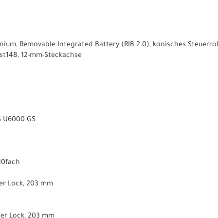
ium, Removable Integrated Battery (RIB 2.0), konisches Steuerroh
st148, 12-mm-Steckachse
S U6000 GS
10fach
ter Lock, 203 mm
ter Lock, 203 mm