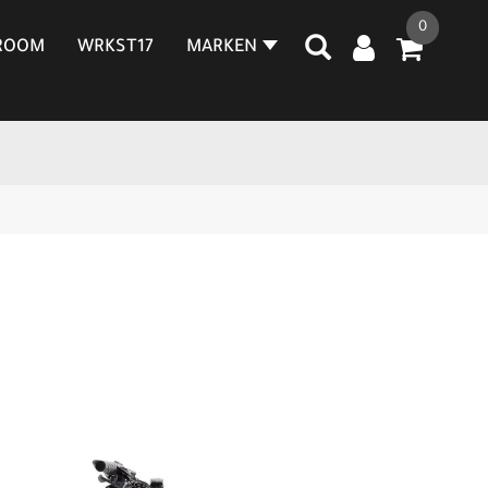
0
ROOM
WRKST17
MARKEN