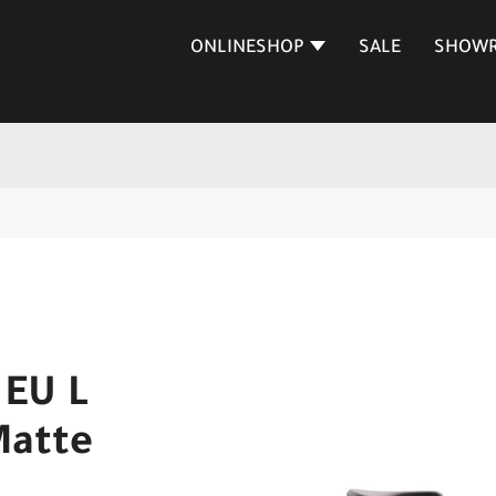
ONLINESHOP
SALE
SHOW
 EU L
Matte