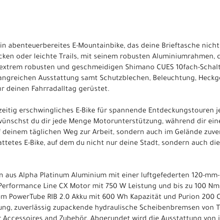
in abenteuerbereites E-Mountainbike, das deine Brieftasche nicht 
ecken oder leichte Trails, mit seinem robusten Aluminiumrahmen
extrem robusten und geschmeidigen Shimano CUES 10fach-Schaltun
angreichen Ausstattung samt Schutzblechen, Beleuchtung, Heck
ür deinen Fahrradalltag gerüstet.
chzeitig erschwingliches E-Bike für spannende Entdeckungstouren 
wünschst du dir jede Menge Motorunterstützung, während dir eine
f deinem täglichen Weg zur Arbeit, sondern auch im Gelände zuverl
tattetes E-Bike, auf dem du nicht nur deine Stadt, sondern auch die
n aus Alpha Platinum Aluminium mit einer luftgefederten 120-mm-
 Performance Line CX Motor mit 750 W Leistung und bis zu 100 
 PowerTube RIB 2.0 Akku mit 600 Wh Kapazität und Purion 200 Co
ng, zuverlässig zupackende hydraulische Scheibenbremsen von T
 Accessoires and Zubehör. Abgerundet wird die Ausstattung von i