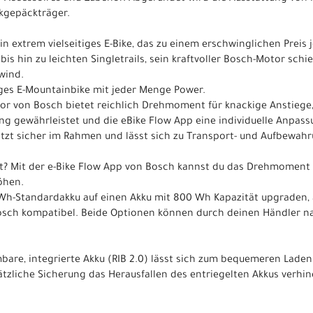
kgepäckträger.
in extrem vielseitiges E-Bike, das zu einem erschwinglichen Preis
is hin zu leichten Singletrails, sein kraftvoller Bosch-Motor schie
wind.
itiges E-Mountainbike mit jeder Menge Power.
or von Bosch bietet reichlich Drehmoment für knackige Anstiege
g gewährleistet und die eBike Flow App eine individuelle Anpas
 sitzt sicher im Rahmen und lässt sich zu Transport- und Aufbewa
t? Mit der e-Bike Flow App von Bosch kannst du das Drehmoment 
öhen.
0-Wh-Standardakku auf einen Akku mit 800 Wh Kapazität upgraden, 
sch kompatibel. Beide Optionen können durch deinen Händler n
are, integrierte Akku (RIB 2.0) lässt sich zum bequemeren Laden
zliche Sicherung das Herausfallen des entriegelten Akkus verhin