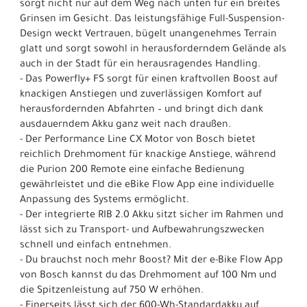
sorgt nicht nur auf dem Weg nach unten für ein breites
Grinsen im Gesicht. Das leistungsfähige Full-Suspension-
Design weckt Vertrauen, bügelt unangenehmes Terrain
glatt und sorgt sowohl in herausforderndem Gelände als
auch in der Stadt für ein herausragendes Handling.
- Das Powerfly+ FS sorgt für einen kraftvollen Boost auf
knackigen Anstiegen und zuverlässigen Komfort auf
herausfordernden Abfahrten – und bringt dich dank
ausdauerndem Akku ganz weit nach draußen.
- Der Performance Line CX Motor von Bosch bietet
reichlich Drehmoment für knackige Anstiege, während
die Purion 200 Remote eine einfache Bedienung
gewährleistet und die eBike Flow App eine individuelle
Anpassung des Systems ermöglicht.
- Der integrierte RIB 2.0 Akku sitzt sicher im Rahmen und
lässt sich zu Transport- und Aufbewahrungszwecken
schnell und einfach entnehmen.
- Du brauchst noch mehr Boost? Mit der e-Bike Flow App
von Bosch kannst du das Drehmoment auf 100 Nm und
die Spitzenleistung auf 750 W erhöhen.
- Einerseits lässt sich der 600-Wh-Standardakku auf