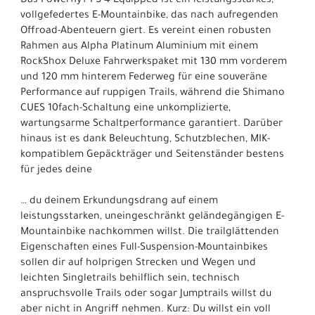
Das Powerfly+ FS 4 Equipped ist ein leistungsstarkes,
vollgefedertes E-Mountainbike, das nach aufregenden
Offroad-Abenteuern giert. Es vereint einen robusten
Rahmen aus Alpha Platinum Aluminium mit einem
RockShox Deluxe Fahrwerkspaket mit 130 mm vorderem
und 120 mm hinterem Federweg für eine souveräne
Performance auf ruppigen Trails, während die Shimano
CUES 10fach-Schaltung eine unkomplizierte,
wartungsarme Schaltperformance garantiert. Darüber
hinaus ist es dank Beleuchtung, Schutzblechen, MIK-
kompatiblem Gepäckträger und Seitenständer bestens
für jedes deine
… du deinem Erkundungsdrang auf einem
leistungsstarken, uneingeschränkt geländegängigen E-
Mountainbike nachkommen willst. Die trailglättenden
Eigenschaften eines Full-Suspension-Mountainbikes
sollen dir auf holprigen Strecken und Wegen und
leichten Singletrails behilflich sein, technisch
anspruchsvolle Trails oder sogar Jumptrails willst du
aber nicht in Angriff nehmen. Kurz: Du willst ein voll