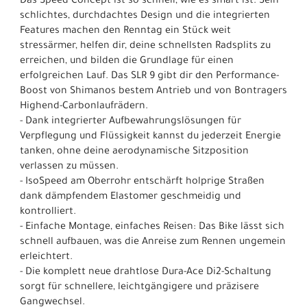
Das Speed Concept ist so schnell, wie es smart ist. Sein
schlichtes, durchdachtes Design und die integrierten
Features machen den Renntag ein Stück weit
stressärmer, helfen dir, deine schnellsten Radsplits zu
erreichen, und bilden die Grundlage für einen
erfolgreichen Lauf. Das SLR 9 gibt dir den Performance-
Boost von Shimanos bestem Antrieb und von Bontragers
Highend-Carbonlaufrädern.
- Dank integrierter Aufbewahrungslösungen für
Verpflegung und Flüssigkeit kannst du jederzeit Energie
tanken, ohne deine aerodynamische Sitzposition
verlassen zu müssen.
- IsoSpeed am Oberrohr entschärft holprige Straßen
dank dämpfendem Elastomer geschmeidig und
kontrolliert.
- Einfache Montage, einfaches Reisen: Das Bike lässt sich
schnell aufbauen, was die Anreise zum Rennen ungemein
erleichtert.
- Die komplett neue drahtlose Dura-Ace Di2-Schaltung
sorgt für schnellere, leichtgängigere und präzisere
Gangwechsel.