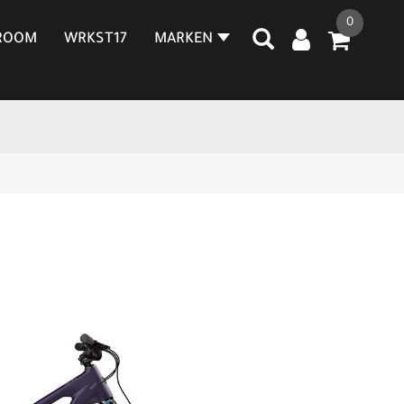
0
ROOM
WRKST17
MARKEN