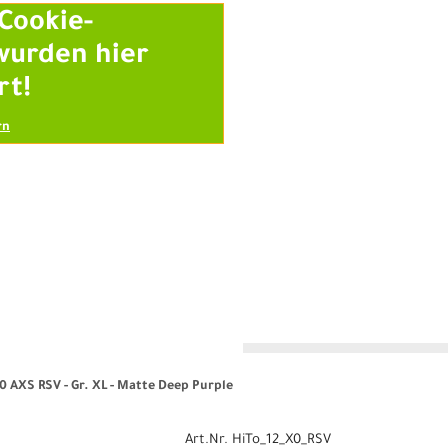
Cookie-
wurden hier
rt!
rn
n
 AXS RSV - Gr. XL - Matte Deep Purple
Art.Nr. HiTo_12_X0_RSV