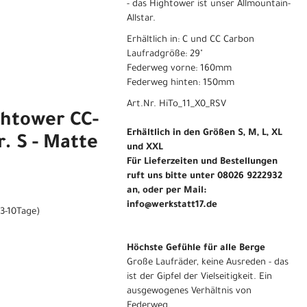
- das Hightower ist unser Allmountain-
Allstar.
Erhältlich in: C und CC Carbon
Laufradgröße: 29"
Federweg vorne: 160mm
Federweg hinten: 150mm
Art.Nr. HiTo_11_X0_RSV
ghtower CC-
Erhältlich in den Größen S, M, L, XL
r. S - Matte
und XXL
Für Lieferzeiten und Bestellungen
ruft uns bitte unter 08026 9222932
an, oder per Mail:
info@werkstatt17.de
(3-10Tage)
Höchste Gefühle für alle Berge
Große Laufräder, keine Ausreden - das
ist der Gipfel der Vielseitigkeit. Ein
ausgewogenes Verhältnis von
Federweg,