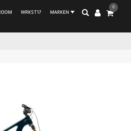
0
ROOM
WRKST17
MARKEN