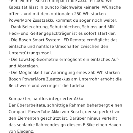
- Ein leichter Bosch CompactTube Akku mit 400 Wh
Kapazität lässt in puncto Reichweite keinerlei Wünsche
offen – und mit dem optionalen 250 Wh starken
PowerMore Zusatzakku kommst du sogar noch weiter.
- Dank Beleuchtung, Schutzblechen, Schloss und MIK-
Heck- und -Seitengepäckträger ist es sofort startklar.
- Die Bosch Smart System LED Remote ermöglicht das
einfache und nahtlose Umschalten zwischen den
Unterstützungsmodi.
- Die Lowstep-Geometrie ermöglicht ein einfaches Auf-
und Absteigen.
- Die Möglichkeit zur Anbringung eines 250 Wh starken
Bosch PowerMore Zusatzakkus am Unterrohr erhöht die
Reichweite und verringert die Ladehä
Kompakter, nahtlos integrierter Akku
Der überarbeitete, schnittige Rahmen beherbergt einen
Compact PowerTube Akku von Bosch, der so perfekt vor
den Elementen geschützt ist. Darüber hinaus verleiht
das schlanke Rahmendesign diesem E-Bike einen Hauch
von Eleganz.