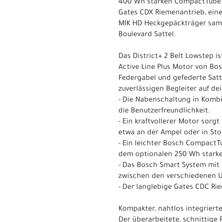
400 Wh starken CompactTube A
Gates CDX Riemenantrieb, eine
MIK HD Heckgepäckträger samt
Boulevard Sattel.
Das District+ 2 Belt Lowstep i
Active Line Plus Motor von Bos
Federgabel und gefederte Satte
zuverlässigen Begleiter auf d
- Die Nabenschaltung in Komb
die Benutzerfreundlichkeit.
- Ein kraftvollerer Motor sor
etwa an der Ampel oder in Sto
- Ein leichter Bosch CompactT
dem optionalen 250 Wh stark
- Das Bosch Smart System mit
zwischen den verschiedenen 
- Der langlebige Gates CDC R
Kompakter, nahtlos integriert
Der überarbeitete, schnittig