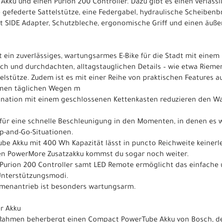
kku und einen Purion 200 Controller. Dazu gibt es einen verläs
 gefederte Sattelstütze, eine Federgabel, hydraulische Scheibenbr
 SIDE Adapter, Schutzbleche, ergonomische Griff und einen äuße
st ein zuverlässiges, wartungsarmes E-Bike für die Stadt mit einem 
ch und durchdachten, alltagstauglichen Details – wie etwa Riemen
lstütze. Zudem ist es mit einer Reihe von praktischen Features au
einen täglichen Wegen m
ination mit einem geschlossenen Kettenkasten reduzieren den 
gt für eine schnelle Beschleunigung in den Momenten, in denen es 
p-and-Go-Situationen.
ube Akku mit 400 Wh Kapazität lässt in puncto Reichweite keinerl
en PowerMore Zusatzakku kommst du sogar noch weiter.
 Purion 200 Controller samt LED Remote ermöglicht das einfache
Unterstützungsmodi.
iemenantrieb ist besonders wartungsarm.
er Akku
e Rahmen beherbergt einen Compact PowerTube Akku von Bosch, de