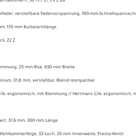
htwulstkern, 30 TPI, 27.5 x 2.00
ralfeder, verstellbare Federvorspannung, 100-mm-Schnellspannac
ium, 170 mm Kurbelarmlänge
k, 22 Z.
lemmung, 25 mm Rise, 630 mm Breite
nium, 31,8 mm, verstellbar, Blendr-kompatibel
Clik, ergonomisch, mit Klemmung // Herrmans Clik, ergonomisch,
dert, 31,6 mm, 300 mm Länge
Hohlkammerfelge, 32-Loch, 20 mm Innenweite, Presta-Ventil