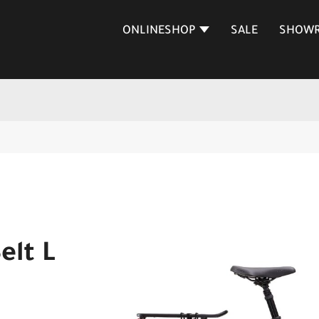
ONLINESHOP
SALE
SHOW
elt L