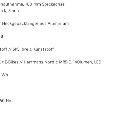
benaufnahme, 100 mm Steckachse
ock, 7fach
r Heckgepäckträger aus Aluminium
18
off // SKS, breit, Kunststoff
ür E-Bikes // Herrmans Nordic MR5-E, 140lumen, LED
0 Wh
n
, 50 Nm