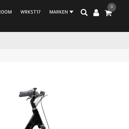
0
ROOM
WRKST17
MARKEN