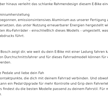
ber hinaus verleiht das schlanke Rahmendesign diesem E-Bike ei
miniumherstellung
begonnen, emissionsintensives Aluminium aus unserer Fertigung 
rsetzen, das unter Nutzung erneuerbarer Energien hergestellt w
ten Alu-Fahrräder – einschließlich dieses Modells – umgestellt, wa
abdrucks führt.
Bosch zeigt dir, wie weit du dein E-Bike mit einer Ladung fahren 
nen Durchschnittsfahrer und für dieses Fahrradmodell können für
werden.
e Pedale und liebe dein Fah
 Kontaktpunkte, die dich mit deinem Fahrrad verbinden. Und obwo
 kann ein Pedal-Upgrade für mehr Kontrolle und Grip dein Fahrerle
s findest du die besten Modelle passend zu deinem Fahrstil. Für m
e.