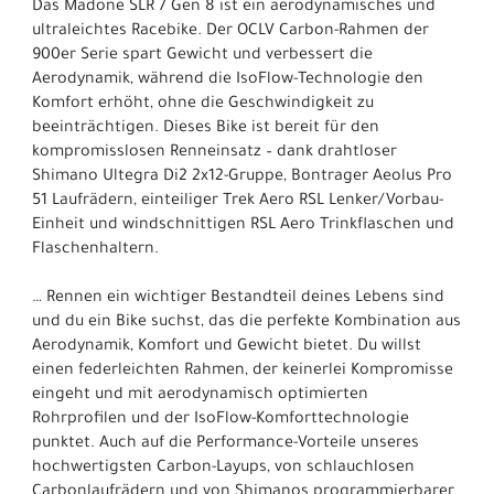
Das Madone SLR 7 Gen 8 ist ein aerodynamisches und
ultraleichtes Racebike. Der OCLV Carbon-Rahmen der
900er Serie spart Gewicht und verbessert die
Aerodynamik, während die IsoFlow-Technologie den
Komfort erhöht, ohne die Geschwindigkeit zu
beeinträchtigen. Dieses Bike ist bereit für den
kompromisslosen Renneinsatz – dank drahtloser
Shimano Ultegra Di2 2x12-Gruppe, Bontrager Aeolus Pro
51 Laufrädern, einteiliger Trek Aero RSL Lenker/Vorbau-
Einheit und windschnittigen RSL Aero Trinkflaschen und
Flaschenhaltern.
… Rennen ein wichtiger Bestandteil deines Lebens sind
und du ein Bike suchst, das die perfekte Kombination aus
Aerodynamik, Komfort und Gewicht bietet. Du willst
einen federleichten Rahmen, der keinerlei Kompromisse
eingeht und mit aerodynamisch optimierten
Rohrprofilen und der IsoFlow-Komforttechnologie
punktet. Auch auf die Performance-Vorteile unseres
hochwertigsten Carbon-Layups, von schlauchlosen
Carbonlaufrädern und von Shimanos programmierbarer