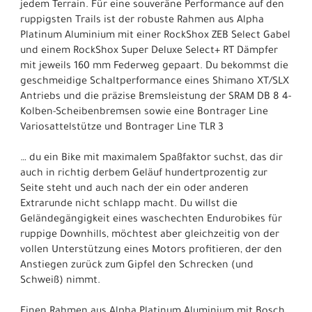
jedem Terrain. Für eine souveräne Performance auf den
ruppigsten Trails ist der robuste Rahmen aus Alpha
Platinum Aluminium mit einer RockShox ZEB Select Gabel
und einem RockShox Super Deluxe Select+ RT Dämpfer
mit jeweils 160 mm Federweg gepaart. Du bekommst die
geschmeidige Schaltperformance eines Shimano XT/SLX
Antriebs und die präzise Bremsleistung der SRAM DB 8 4-
Kolben-Scheibenbremsen sowie eine Bontrager Line
Variosattelstütze und Bontrager Line TLR 3
… du ein Bike mit maximalem Spaßfaktor suchst, das dir
auch in richtig derbem Geläuf hundertprozentig zur
Seite steht und auch nach der ein oder anderen
Extrarunde nicht schlapp macht. Du willst die
Geländegängigkeit eines waschechten Endurobikes für
ruppige Downhills, möchtest aber gleichzeitig von der
vollen Unterstützung eines Motors profitieren, der den
Anstiegen zurück zum Gipfel den Schrecken (und
Schweiß) nimmt.
Einen Rahmen aus Alpha Platinum Aluminium mit Bosch