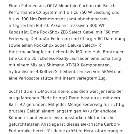
Einen Rahmen aus OCLV Mountain Carbon mit Bosch
Performance CX System mit bis zu 750 W Leistung und
bis zu 100 Nm Drehmoment samt abnehmbarem,
integriertem RIB 2.0 Akku mit massiven 800 Wh
Kapazität. Eine RockShox ZEB Select Gabel mit 160 mm
Federweg, DebonAir Federung und Charger RC Dämpfung
sowie einen RockShox Super Deluxe Select+ RT
Hinterbaudämpfer mit ebenfalls 160 mm Hub. Bontrager
Line Comp 30 Tubeless-Ready-Laufräder, eine Schaltung
mit einem Mix aus Shimano XT/SLX Komponenten,
hydraulische 4-Kolben-Scheibenbremsen von SRAM und
eine Variosattelstütze mit intern verlegtem Zug.
Suchst du ein E-Mountainbike, das dich weit jenseits der
ausgefahrenen Pfade bringt? Dann hast du es mit dem
Rail+ 9.7 gefunden. Mit jeder Menge Federweg für richtig
brutales Geläuf, einem langatmigen Akku für endlose
Kilometer und einem leistungsstarken Motor für die
gefürchtetsten Anstiege ist dieses elektrische Carbon-
Endurobike bereit für deine größten Herausforderungen.