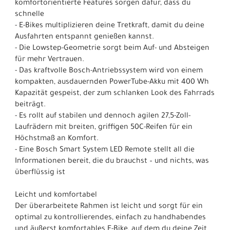
komfortorientierte Features sorgen dafür, dass du
schnelle
- E-Bikes multiplizieren deine Tretkraft, damit du deine
Ausfahrten entspannt genießen kannst.
- Die Lowstep-Geometrie sorgt beim Auf- und Absteigen
für mehr Vertrauen.
- Das kraftvolle Bosch-Antriebssystem wird von einem
kompakten, ausdauernden PowerTube-Akku mit 400 Wh
Kapazität gespeist, der zum schlanken Look des Fahrrads
beiträgt.
- Es rollt auf stabilen und dennoch agilen 27,5-Zoll-
Laufrädern mit breiten, griffigen 50C-Reifen für ein
Höchstmaß an Komfort.
- Eine Bosch Smart System LED Remote stellt all die
Informationen bereit, die du brauchst – und nichts, was
überflüssig ist
Leicht und komfortabel
Der überarbeitete Rahmen ist leicht und sorgt für ein
optimal zu kontrollierendes, einfach zu handhabendes
und äußerst komfortables E-Bike, auf dem du deine Zeit