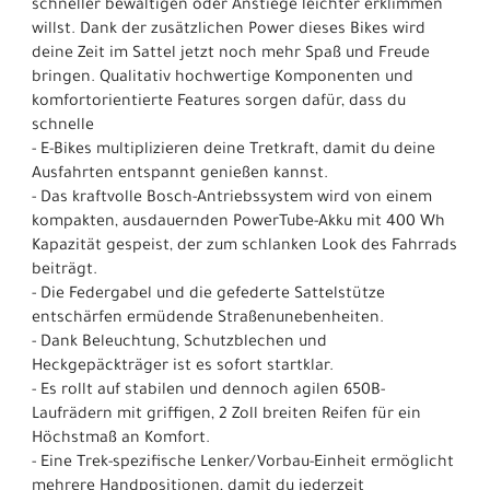
schneller bewältigen oder Anstiege leichter erklimmen
willst. Dank der zusätzlichen Power dieses Bikes wird
deine Zeit im Sattel jetzt noch mehr Spaß und Freude
bringen. Qualitativ hochwertige Komponenten und
komfortorientierte Features sorgen dafür, dass du
schnelle
- E-Bikes multiplizieren deine Tretkraft, damit du deine
Ausfahrten entspannt genießen kannst.
- Das kraftvolle Bosch-Antriebssystem wird von einem
kompakten, ausdauernden PowerTube-Akku mit 400 Wh
Kapazität gespeist, der zum schlanken Look des Fahrrads
beiträgt.
- Die Federgabel und die gefederte Sattelstütze
entschärfen ermüdende Straßenunebenheiten.
- Dank Beleuchtung, Schutzblechen und
Heckgepäckträger ist es sofort startklar.
- Es rollt auf stabilen und dennoch agilen 650B-
Laufrädern mit griffigen, 2 Zoll breiten Reifen für ein
Höchstmaß an Komfort.
- Eine Trek-spezifische Lenker/Vorbau-Einheit ermöglicht
mehrere Handpositionen, damit du jederzeit