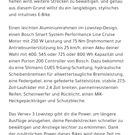
helfen wird, weitere Strecken zu bewältigen, und genau
aus diesem Grund willst du ein langlebiges, stylisches
und intuitives E-Bike.
Einen leichten Aluminiumrahmen im Lowstep-Design,
einen Bosch Smart System Performance Line Cruise
Motor mit 250 W Leistung und 75 Nm Drehmoment zur
Antriebsunterstützung bis 25 km/h, einen Akku deiner
Wahl mit 400, 545 oder 725 oder 800 Wh Kapazität und
einen Purion 200 Controller von Bosch. Dazu bekommst
du eine Shimano CUES 9-Gang-Schaltung, hydraulische
Scheibenbremsen für allwettertaugliche Bremsleistung,
eine Federgabel, eine gefederte Sattelstütze, stabile 27,5-
Zoll-Laufräder mit 2,4 Zoll breiten, pannenresistenten
Reifen, Scheinwerfer und Rücklicht, einen MIK-
Heckgepäckträger und Schutzbleche.
Das Verve+ 3 Lowstep gibt dir die Power, um längere
Ausflüge anzugehen, deine Pendelstrecken schneller zu
bewältigen und Anstiege leichter zu erklimmen. Dank
der zusätzlichen Power dieses Bikes wird deine Zeit im