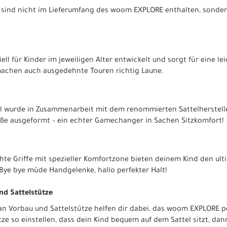
ts sind nicht im Lieferumfang des woom EXPLORE enthalten, sonder
ll für Kinder im jeweiligen Alter entwickelt und sorgt für eine le
achen auch ausgedehnte Touren richtig Laune.
el wurde in Zusammenarbeit mit dem renommierten Sattelherstelle
Größe ausgeformt – ein echter Gamechanger in Sachen Sitzkomfort!
te Griffe mit spezieller Komfortzone bieten deinem Kind den ult
 Bye bye müde Handgelenke, hallo perfekter Halt!
nd Sattelstütze
an Vorbau und Sattelstütze helfen dir dabei, das woom EXPLORE pe
tze so einstellen, dass dein Kind bequem auf dem Sattel sitzt, da