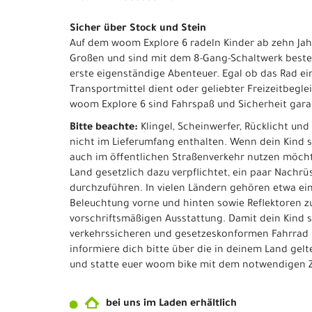
Sicher über Stock und Stein
Auf dem woom Explore 6 radeln Kinder ab zehn Jah
Großen und sind mit dem 8-Gang-Schaltwerk beste
erste eigenständige Abenteuer. Egal ob das Rad ei
Transportmittel dient oder geliebter Freizeitbeglei
woom Explore 6 sind Fahrspaß und Sicherheit garan
Bitte beachte:
Klingel, Scheinwerfer, Rücklicht und
nicht im Lieferumfang enthalten. Wenn dein Kind 
auch im öffentlichen Straßenverkehr nutzen möchte
Land gesetzlich dazu verpflichtet, ein paar Nachr
durchzuführen. In vielen Ländern gehören etwa ein
Beleuchtung vorne und hinten sowie Reflektoren z
vorschriftsmäßigen Ausstattung. Damit dein Kind 
verkehrssicheren und gesetzeskonformen Fahrrad 
informiere dich bitte über die in deinem Land gel
und statte euer woom bike mit dem notwendigen 
bei uns im Laden erhältlich