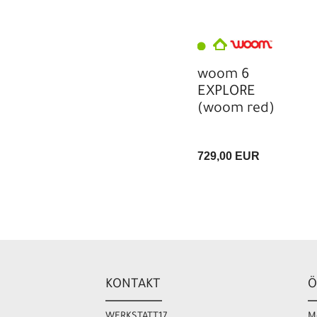
woom 6
EXPLORE
(woom red)
729,00 EUR
KONTAKT
Ö
WERKSTATT17
M