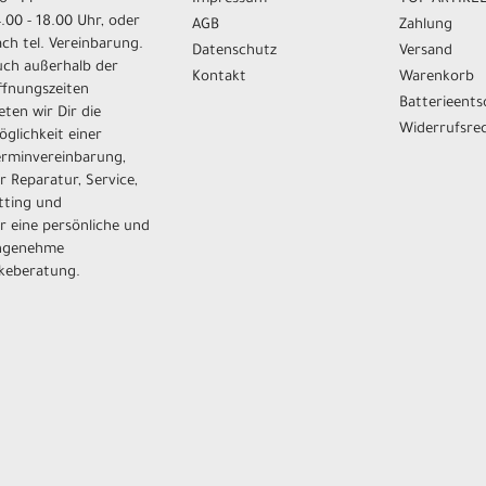
.00 - 18.00 Uhr, oder
AGB
Zahlung
ch tel. Vereinbarung.
Datenschutz
Versand
uch außerhalb der
Kontakt
Warenkorb
ffnungszeiten
Batterieent
eten wir Dir die
Widerrufsre
glichkeit einer
erminvereinbarung,
r Reparatur, Service,
tting und
r eine persönliche und
ngenehme
ikeberatung.