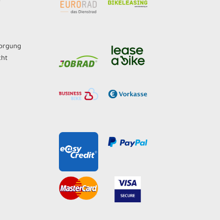
sorgung
cht