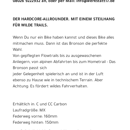
08026 9222932 an, oder per Mail: info@werkstatt17.de
DER HARDCORE-ALLROUNDER. MIT EINEM STEILHANG
FÜR WILDE TRAILS.
Wenn Du nur ein Bike haben kannst und dieses Bike alles
mitmachen muss. Dann ist das Bronson die perfekte
Wahl.
Von gepflegten Flowtrails bis zu ausgewaschenen
Anliegern, von alpinen Abfahrten bis zum Hometrail - Das
Bronson passt sich
jeder Gelegenheit spielerisch an und ist in der Luft
ebenso zu Hause wie in technischem Terrain. Aber
Achtung: Es fördert wildes Fahrverhalten.
Erhältlich in: C und CC Carbon
Laufradgröße: MX
Federweg vorne: 160mm
Federweg hinten: 150mm