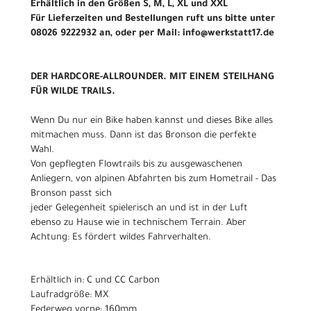
Erhältlich in den Größen S, M, L, XL und XXL
Für Lieferzeiten und Bestellungen ruft uns bitte unter
08026 9222932 an, oder per Mail: info@werkstatt17.de
DER HARDCORE-ALLROUNDER. MIT EINEM STEILHANG
FÜR WILDE TRAILS.
Wenn Du nur ein Bike haben kannst und dieses Bike alles
mitmachen muss. Dann ist das Bronson die perfekte
Wahl.
Von gepflegten Flowtrails bis zu ausgewaschenen
Anliegern, von alpinen Abfahrten bis zum Hometrail - Das
Bronson passt sich
jeder Gelegenheit spielerisch an und ist in der Luft
ebenso zu Hause wie in technischem Terrain. Aber
Achtung: Es fördert wildes Fahrverhalten.
Erhältlich in: C und CC Carbon
Laufradgröße: MX
Federweg vorne: 160mm