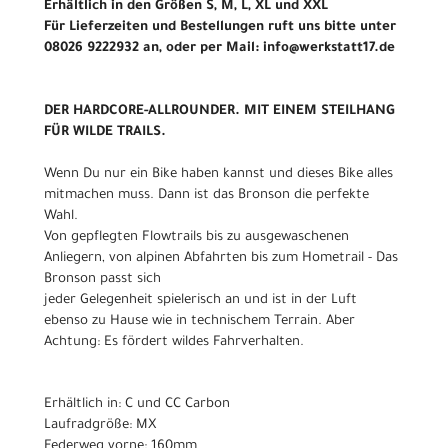
Erhältlich in den Größen S, M, L, XL und XXL
Für Lieferzeiten und Bestellungen ruft uns bitte unter
08026 9222932 an, oder per Mail: info@werkstatt17.de
DER HARDCORE-ALLROUNDER. MIT EINEM STEILHANG
FÜR WILDE TRAILS.
Wenn Du nur ein Bike haben kannst und dieses Bike alles
mitmachen muss. Dann ist das Bronson die perfekte
Wahl.
Von gepflegten Flowtrails bis zu ausgewaschenen
Anliegern, von alpinen Abfahrten bis zum Hometrail - Das
Bronson passt sich
jeder Gelegenheit spielerisch an und ist in der Luft
ebenso zu Hause wie in technischem Terrain. Aber
Achtung: Es fördert wildes Fahrverhalten.
Erhältlich in: C und CC Carbon
Laufradgröße: MX
Federweg vorne: 160mm