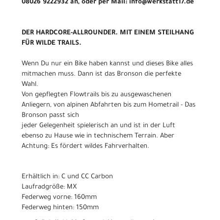
08026 9222932 an, oder per Mail: info@werkstatt17.de
DER HARDCORE-ALLROUNDER. MIT EINEM STEILHANG
FÜR WILDE TRAILS.
Wenn Du nur ein Bike haben kannst und dieses Bike alles
mitmachen muss. Dann ist das Bronson die perfekte
Wahl.
Von gepflegten Flowtrails bis zu ausgewaschenen
Anliegern, von alpinen Abfahrten bis zum Hometrail - Das
Bronson passt sich
jeder Gelegenheit spielerisch an und ist in der Luft
ebenso zu Hause wie in technischem Terrain. Aber
Achtung: Es fördert wildes Fahrverhalten.
Erhältlich in: C und CC Carbon
Laufradgröße: MX
Federweg vorne: 160mm
Federweg hinten: 150mm