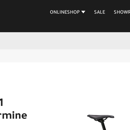
ONLINESHOP
SALE
SHOW
1
rmine