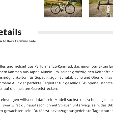
tails
n to Dark Carmine Fade
les und vielseitiges Performance-Rennrad, das einen perfekten Ein
inem Rahmen aus Alpha Aluminium, seiner großzügigen Reifenfreih
ngsmöglichkeiten für Gepäckträger, Schutzbleche und Oberrohrta
mane AL 2 der perfekte Begleiter für gesellige Gruppenausfahrte
r auf die meisten Gravelstrecken.
 einsteigen willst und dafür ein Modell suchst, das schnell, gesc
. Zwar wirst du hauptsächlich auf Straßen unterwegs sein, das Bi
en gewachsen sein. Du fährst bevorzugt ausgedehnte Tagestouren