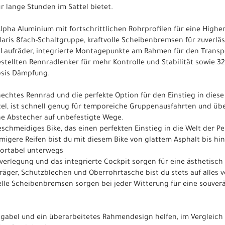
r lange Stunden im Sattel bietet.
lpha Aluminium mit fortschrittlichen Rohrprofilen für eine Highen
laris 8fach-Schaltgruppe, kraftvolle Scheibenbremsen für zuverläs
Laufräder, integrierte Montagepunkte am Rahmen für den Transpo
stellten Rennradlenker für mehr Kontrolle und Stabilität sowie 3
osis Dämpfung.
echtes Rennrad und die perfekte Option für den Einstieg in diese
tel, ist schnell genug für temporeiche Gruppenausfahrten und üb
che Abstecher auf unbefestigte Wege.
geschmeidiges Bike, das einen perfekten Einstieg in die Welt der 
migere Reifen bist du mit diesem Bike von glattem Asphalt bis hi
fortabel unterwegs
gsverlegung und das integrierte Cockpit sorgen für eine ästhetis
äger, Schutzblechen und Oberrohrtasche bist du stets auf alles v
nelle Scheibenbremsen sorgen bei jeder Witterung für eine souver
ngabel und ein überarbeitetes Rahmendesign helfen, im Vergleic