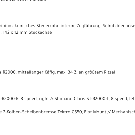
 und schneller werden.
inium, konisches Steuerrohr, interne-Zugführung, Schutzblechöse
 142 x 12 mm Steckachse
R2000, mittellanger Käfig, max. 34 Z. an größtem Ritzel
-R2000-R, 8 speed, right // Shimano Claris ST-R2000-L, 8 speed, lef
 2-Kolben-Scheibenbremse Tektro C550, Flat Mount // Mechanis