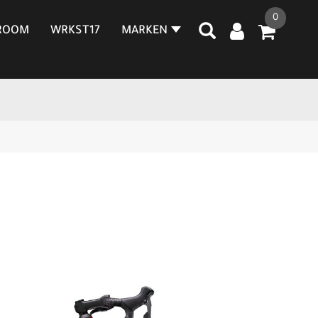
0
ROOM
WRKST17
MARKEN