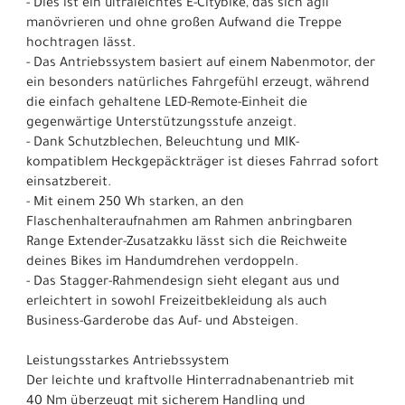
- Dies ist ein ultraleichtes E-Citybike, das sich agil
manövrieren und ohne großen Aufwand die Treppe
hochtragen lässt.
- Das Antriebssystem basiert auf einem Nabenmotor, der
ein besonders natürliches Fahrgefühl erzeugt, während
die einfach gehaltene LED-Remote-Einheit die
gegenwärtige Unterstützungsstufe anzeigt.
- Dank Schutzblechen, Beleuchtung und MIK-
kompatiblem Heckgepäckträger ist dieses Fahrrad sofort
einsatzbereit.
- Mit einem 250 Wh starken, an den
Flaschenhalteraufnahmen am Rahmen anbringbaren
Range Extender-Zusatzakku lässt sich die Reichweite
deines Bikes im Handumdrehen verdoppeln.
- Das Stagger-Rahmendesign sieht elegant aus und
erleichtert in sowohl Freizeitbekleidung als auch
Business-Garderobe das Auf- und Absteigen.
Leistungsstarkes Antriebssystem
Der leichte und kraftvolle Hinterradnabenantrieb mit
40 Nm überzeugt mit sicherem Handling und