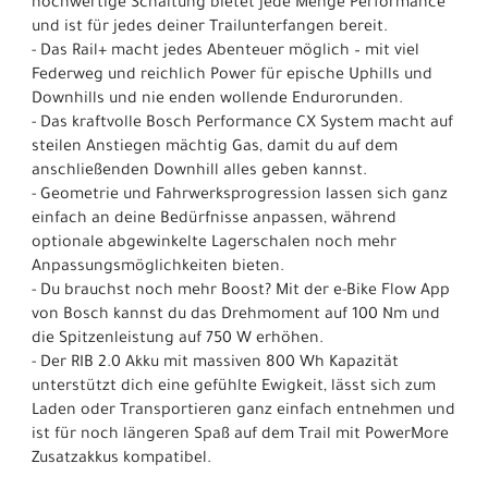
hochwertige Schaltung bietet jede Menge Performance
und ist für jedes deiner Trailunterfangen bereit.
- Das Rail+ macht jedes Abenteuer möglich – mit viel
Federweg und reichlich Power für epische Uphills und
Downhills und nie enden wollende Endurorunden.
- Das kraftvolle Bosch Performance CX System macht auf
steilen Anstiegen mächtig Gas, damit du auf dem
anschließenden Downhill alles geben kannst.
- Geometrie und Fahrwerksprogression lassen sich ganz
einfach an deine Bedürfnisse anpassen, während
optionale abgewinkelte Lagerschalen noch mehr
Anpassungsmöglichkeiten bieten.
- Du brauchst noch mehr Boost? Mit der e-Bike Flow App
von Bosch kannst du das Drehmoment auf 100 Nm und
die Spitzenleistung auf 750 W erhöhen.
- Der RIB 2.0 Akku mit massiven 800 Wh Kapazität
unterstützt dich eine gefühlte Ewigkeit, lässt sich zum
Laden oder Transportieren ganz einfach entnehmen und
ist für noch längeren Spaß auf dem Trail mit PowerMore
Zusatzakkus kompatibel.