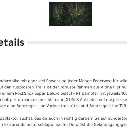
tails
Endurobike mit ganz viel Power und jeder Menge Federweg für wilde
f den ruppigsten Trails ist der robuste Rahmen aus Alpha Platin
d einem RockShox Super Deluxe Select+ RT Dämpfer mit jeweils 1
haltperformance eines Shimano XT/SLX Antriebs und die präzise
e eine Bontrager Line Variosattelstütze und Bontrager Line TLR
paßfaktor suchst, das dir auch in richtig derbem Geläuf hundertpr
n Extrarunde nicht schlapp macht. Du willst die Geländegängigk