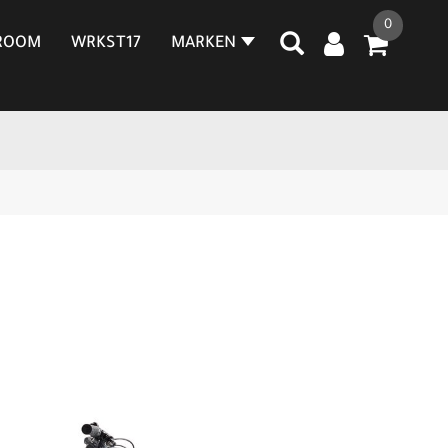
0
ROOM
WRKST17
MARKEN