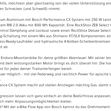
ills, möchtest aber gleichzeitig von der vollen Unterstützung ein
den Schrecken (und Schweiß) nimmt.
inum Aluminium mit Bosch Performance CX System mit 250 W Le
em RIB 2.0 Akku mit 800 Wh Kapazität. Eine RockShox ZEB Select
ntrol Dämpfung und Lockout sowie einen RockShox Deluxe Select
g-Schaltung mit einem Mix aus Shimano XT/SLX Komponenten, eine
ess-Ready-Laufräder und hydraulische 4-Kolben-Scheibenbremse
t ab.
en Enduro-Mountainbike für deine größten Abenteuer. Mit seiner lei
d dem leistungsstarken Motor bringt es dich überall hin. Die ho
t für jedes deiner Trailunterfangen bereit.
uer möglich – mit viel Federweg und reichlich Power für epische 
.
mance CX System macht auf steilen Anstiegen mächtig Gas, damit
ression lassen sich ganz einfach an deine Bedürfnisse anpassen
och mehr Anpassungsmöglichkeiten bieten.
t? Mit der e-Bike Flow App von Bosch kannst du das Drehmoment 