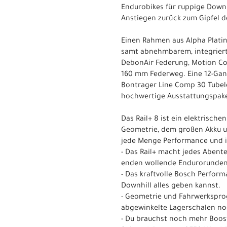
Endurobikes für ruppige Downh
Anstiegen zurück zum Gipfel 
Einen Rahmen aus Alpha Plat
samt abnehmbarem, integriert
DebonAir Federung, Motion Co
160 mm Federweg. Eine 12-Gan
Bontrager Line Comp 30 Tubel
hochwertige Ausstattungspake
Das Rail+ 8 ist ein elektrisch
Geometrie, dem großen Akku un
jede Menge Performance und is
- Das Rail+ macht jedes Abente
enden wollende Endurorunden
- Das kraftvolle Bosch Perfor
Downhill alles geben kannst.
- Geometrie und Fahrwerksprog
abgewinkelte Lagerschalen n
- Du brauchst noch mehr Boos