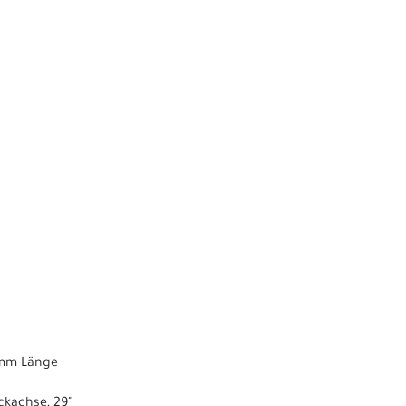
 mm Länge
ckachse, 29"