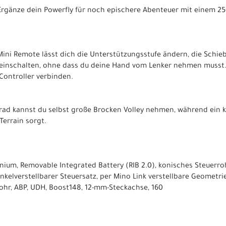
 Ergänze dein Powerfly für noch epischere Abenteuer mit einem 
ni Remote lässt dich die Unterstützungsstufe ändern, die Schie
einschalten, ohne dass du deine Hand vom Lenker nehmen musst. 
Controller verbinden.
rad kannst du selbst große Brocken Volley nehmen, während ein kl
errain sorgt.
ium, Removable Integrated Battery (RIB 2.0), konisches Steuerroh
kelverstellbarer Steuersatz, per Mino Link verstellbare Geometrie
rohr, ABP, UDH, Boost148, 12-mm-Steckachse, 160