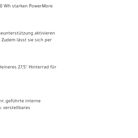
250 Wh starken PowerMore
beunterstützung aktivieren
Zudem lässt sie sich per
eineres 27,5“ Hinterrad für
r, geführte interne
, verstellbares